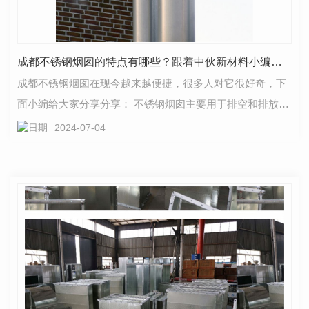
成都不锈钢烟囱的特点有哪些？跟着中伙新材料小编来看看
成都不锈钢烟囱在现今越来越便捷，很多人对它很好奇，下
面小编给大家分享分享： 不锈钢烟囱主要用于排空和排放烟
气、废气、废气、粉尘等。锅炉气体的排放;餐厅厨房…
2024-07-04